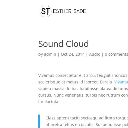
Sound Cloud
by
admin
|
Oct 24, 2014
|
Audio
|
0 comment
Vivamus consectetur elit arcu, feugiat rhoncus
scelerisque at metus id laoreet. Earela
Vivam
sapien massa. In hac habitasse platea dictums
cursus. Nunc venenatis, turpis nec rutrum con
lorelacinia.
Class aptent taciti sociosqu ad litora torq
pharetra tellus eu iaculis. Suspend isse p