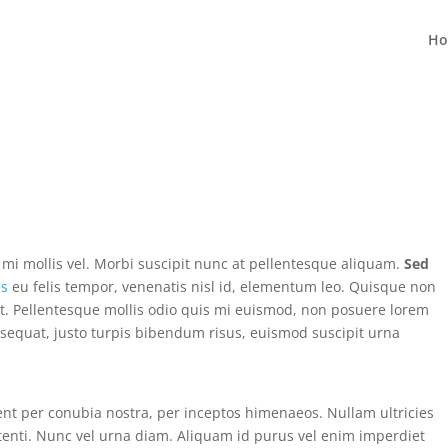
H
s
 mi mollis vel. Morbi suscipit nunc at pellentesque aliquam.
Sed
us
eu felis tempor, venenatis nisl id, elementum leo. Quisque non
t. Pellentesque mollis odio quis mi euismod, non posuere lorem
sequat, justo turpis bibendum risus, euismod suscipit urna
uent per conubia nostra, per inceptos himenaeos. Nullam ultricies
otenti. Nunc vel urna diam. Aliquam id purus vel enim imperdiet